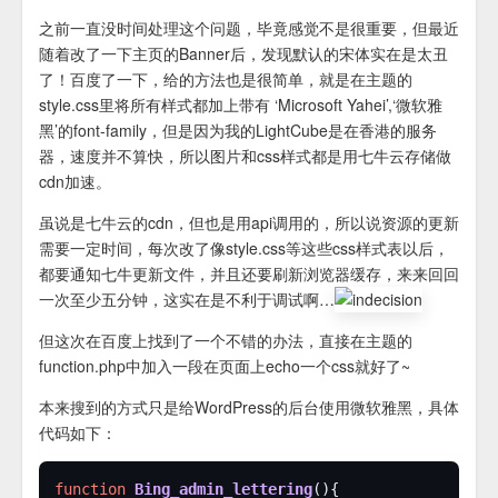
之前一直没时间处理这个问题，毕竟感觉不是很重要，但最近
随着改了一下主页的Banner后，发现默认的宋体实在是太丑
了！百度了一下，给的方法也是很简单，就是在主题的
style.css里将所有样式都加上带有 ‘Microsoft Yahei’,‘微软雅
黑’的font-family，但是因为我的LightCube是在香港的服务
器，速度并不算快，所以图片和css样式都是用七牛云存储做
cdn加速。
虽说是七牛云的cdn，但也是用api调用的，所以说资源的更新
需要一定时间，每次改了像style.css等这些css样式表以后，
都要通知七牛更新文件，并且还要刷新浏览器缓存，来来回回
一次至少五分钟，这实在是不利于调试啊…
但这次在百度上找到了一个不错的办法，直接在主题的
function.php中加入一段在页面上echo一个css就好了~
本来搜到的方式只是给WordPress的后台使用微软雅黑，具体
代码如下：
function
Bing_admin_lettering