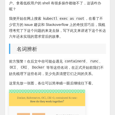
户。拿着低权用户的 shell 有很多操作都做不了，这该咋办
呢？
我便开始在网上搜索
，在看了不
kubectl exec as root
少官方的 issue 建议和 Stackoverflow 上的奇技淫巧后，我梳
理考究了下这个问题的来龙去脉，写下此文来讲述下这个长达
六年还未实现的需求背后的故事。
名词辨析
前方预警！在后文中你可能会遇见
、
、
containerd
runc
、
、
等等这些名词，在正式开始前我们不
OCI
CRI
Docker
妨先梳理下这些名词，至少先弄清楚它们之间的关系。
这里先放一张图，各位可以简单瞄一眼后继续往下看。