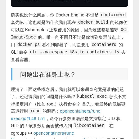
确实也没什么问题，你 Docker Engine 不也是
containerd
套壳嘛，这也就是为什么我们现在
的镜像仍
docker build
可以在 Kubernetes 正常使用的原因，因为这些都是遵守
OCI
的。唯一的不同只不过是你切到集群节点上，
Image-Spec
用
看不到容器了，而是要用
的
docker ps
containerd
CLI 命令
去
ctr --namespace k8s.io containers ls
查看容器。
问题出在谁身上呢？
理清了上面这些概念后，我们就可以来调查究竟是谁的问题
了。还记得我们的问题是什么吗？
怎么不支
kubectl exec
持指定用户（比如 root）执行命令？ 首先，看最终的低层容
器运行时
的源码：
opencontainers/runc
runc
exec.go#L48-L51
，命令行参数里居然是支持指定 UID 和
GID 的！该参数后面会被传入到
，在
libcontainer
cgroups 中
opencontainers/runc