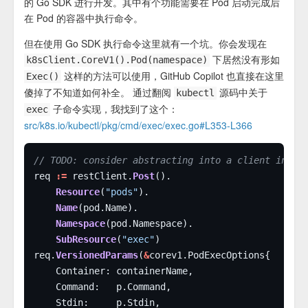
的 Go SDK 进行开发。其中有个功能需要在 Pod 启动完成后
在 Pod 的容器中执行命令。
但在使用 Go SDK 执行命令这里就有一个坑。你会发现在
下居然没有形如
k8sClient.CoreV1().Pod(namespace)
这样的方法可以使用，GitHub Copilot 也直接在这里
Exec()
傻掉了不知道如何补全。 通过翻阅
源码中关于
kubectl
子命令实现，我找到了这个：
exec
src/k8s.io/kubectl/pkg/cmd/exec/exec.go#L353-L366
// TODO: consider abstracting into a client invoc
req 
:=
 restClient.
Post
Resource
(
"pods"
Name
Namespace
SubResource
(
"exec"
req.
VersionedParams
(
&