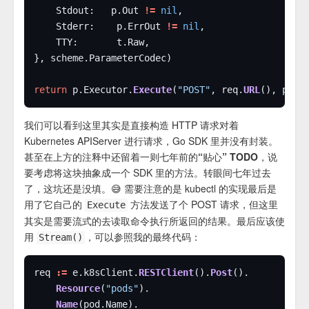
	Stdout:   p.Out 
!=
nil
	Stderr:    p.ErrOut 
!=
nil
return
 p.Executor.
Execute
(
"POST"
, req.
URL
我们可以看到这里其实是直接构造 HTTP 请求对着
Kubernetes APIServer 进行请求，Go SDK 里并没有封装。
甚至在上方的注释中还留着一则
七年前的“贴心” TODO
，说
要考虑将这块抽象成一个 SDK 里的方法。转眼间七年过去
了，这坑还是没填。😅 需要注意的是 kubectl 的实现最后是
用了它自己的
方法发送了个 POST 请求，但这里
Execute
其实是需要流式的去读取命令执行所返回的结果。最后应该使
用
，可以参照我的最终代码：
Stream()
req 
:=
 e.k8sClient.
RESTClient
().
Post
Resource
(
"pods"
Name