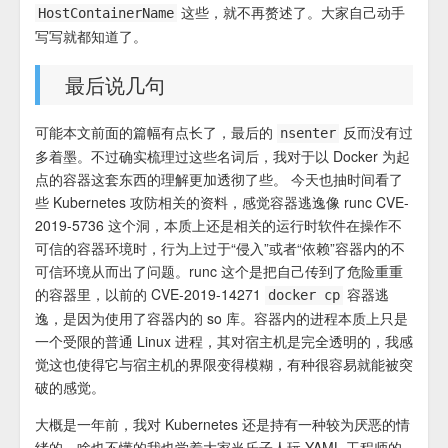
这些，就不再赘述了。大家自己动手
HostContainerName
写写就都知道了。
最后说几句
可能本文前面的篇幅有点长了，最后的
反而没有过
nsenter
多着墨。不过确实梳理过这些名词后，我对于以 Docker 为起
点的容器这套东西的理解更加透彻了些。 今天也抽时间看了
些 Kubernetes 攻防相关的资料，感觉容器逃逸像 runc CVE-
2019-5736 这个洞，本质上还是相关的运行时软件在操作不
可信的容器环境时，行为上过于“侵入”或者“依赖”容器内的不
可信环境从而出了问题。runc 这个是把自己传到了危险重重
的容器里，以前的 CVE-2019-14271
容器逃
docker cp
逸，是因为使用了容器内的 so 库。容器内的进程本质上只是
一个受限的普通 Linux 进程，其对宿主机是完全透明的，我感
觉这也使得它与宿主机的界限变得模糊，有种很容易就能被突
破的感觉。
大概是一年前，我对 Kubernetes 还是持有一种较为厌恶的情
绪的，啥也不懂的我也学着大家当乐子人玩 YAML 工程师的