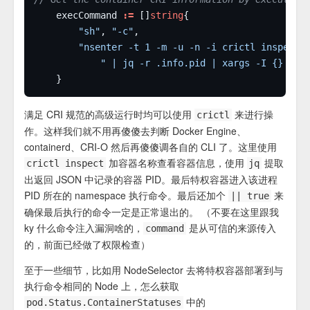
	execCommand 
:=
 []
string
"sh"
, 
"-c"
"nsenter -t 1 -m -u -n -i crictl inspect 
" | jq -r .info.pid | xargs -I {} nse
满足 CRI 规范的高级运行时均可以使用
来进行操
crictl
作。这样我们就不用再傻傻去判断 Docker Engine、
containerd、CRI-O 然后再傻傻调各自的 CLI 了。这里使用
加容器名称查看容器信息，使用
提取
crictl inspect
jq
出返回 JSON 中记录的容器 PID。最后特权容器进入该进程
PID 所在的 namespace 执行命令。最后还加个
来
|| true
确保最后执行的命令一定是正常退出的。 （不要在这里跟我
ky 什么命令注入漏洞啥的，
是从可信的来源传入
command
的，前面已经做了权限检查）
至于一些细节，比如用 NodeSelector 去将特权容器部署到与
执行命令相同的 Node 上，怎么获取
中的
pod.Status.ContainerStatuses