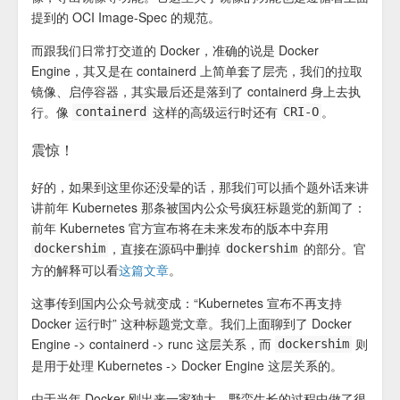
提到的 OCI Image-Spec 的规范。
而跟我们日常打交道的 Docker，准确的说是 Docker
Engine，其又是在 containerd 上简单套了层壳，我们的拉取
镜像、启停容器，其实最后还是落到了 containerd 身上去执
行。像
这样的高级运行时还有
。
containerd
CRI-O
震惊！
好的，如果到这里你还没晕的话，那我们可以插个题外话来讲
讲前年 Kubernetes 那条被国内公众号疯狂标题党的新闻了：
前年 Kubernetes 官方宣布将在未来发布的版本中弃用
，直接在源码中删掉
的部分。官
dockershim
dockershim
方的解释可以看
这篇文章
。
这事传到国内公众号就变成：“Kubernetes 宣布不再支持
Docker 运行时” 这种标题党文章。我们上面聊到了 Docker
Engine -> containerd -> runc 这层关系，而
则
dockershim
是用于处理 Kubernetes -> Docker Engine 这层关系的。
由于当年 Docker 刚出来一家独大，野蛮生长的过程中做了很