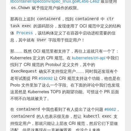
libcontainer/specconv/spec_linux.go#L456-L462
最后使用
赋予指定用户操作的权限。
os.Chown
那再往上追到
，找到
中
containerd
containerd
ctr
的源码部分，发现使用了 OCI 规范中定义的结构
task exec
体
，该结构体定义了在容器中启动进程需要的信
Process
息，其中就有
字段用于指定用户！
User
那…… 既然 OCI 规范里都支持了，再往上追就只有一个了：
Kubernetes 定义的 CRI 规范。在
kubernetes/cri-api
中我们
找到了 CRI 规范的 Protobuf 定义文件，其中的
确实不支持指定用户…… 同时我还发现有个
ExecRequest
老哥试图提 PR
#59092
让 CRI 规范支持这个功能，他也是在
Proto 文件里加了这么一个字段。在下面的评论中我们也发现
这居然是 Kubernetes TOP3 的期望功能。可惜这个 PR 后面
不明不白地就被关了。
在
中我也看到了有人提出了这个问题
#6662
，
containerd
的人也表示很无奈，想让
支
containerd
kubectl exec
持指定用户，那就只能让上层改 CRI 规范，然后它们下层做
适配，但是这事现在一直被搁置着，也没个人来推。