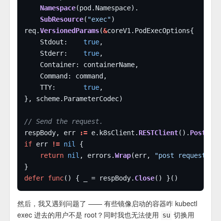
Namespace
SubResource
(
"exec"
req.
VersionedParams
(
&
	Stdout:    
true
	Stderr:    
true
	TTY:       
true
// Send the request.
respBody, err 
:=
 e.k8sClient.
RESTClient
().
Post
().
if
 err 
!=
nil
return
nil
, errors.
Wrap
(err, 
"post request"
defer
func
() { _ = respBody.
Close
然后，我又遇到问题了 —— 有些镜像启动的容器咋 kubectl
exec 进去的用户不是 root？同时我也无法使用
切换用
su