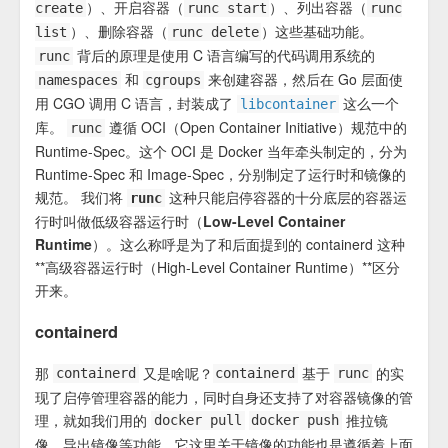
）、开启容器（
）、列出容器（
create
runc start
runc
）、删除容器（
）这些基础功能。
list
runc delete
背后的原理是使用 C 语言编写的代码调用系统的
runc
和
来创建容器，然后在 Go 层面使
namespaces
cgroups
用 CGO 调用 C 语言，封装成了
这么一个
libcontainer
库。
遵循 OCI（Open Container Initiative）规范中的
runc
Runtime-Spec。这个 OCI 是 Docker 当年牵头制定的，分为
Runtime-Spec 和 Image-Spec，分别制定了运行时和镜像的
规范。
我们将
这种只能启停容器的十分底层的容器运
runc
行时叫做低级容器运行时（Low-Level Container
Runtime）
。这么称呼是为了和后面提到的 containerd 这种
**高级容器运行时（High-Level Container Runtime）**区分
开来。
containerd
那
又是啥呢？
基于
的实
containerd
containerd
runc
现了启停管理容器的能力，同时自身还支持了对容器镜像的管
理，就如我们用的
推拉镜
docker pull
docker push
像，导出镜像等功能。它这里关于镜像的功能也是遵循着上面