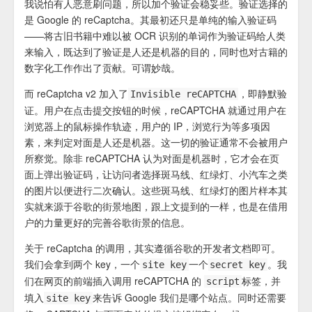
我说怕有人恶意刷问题，所以加个验证会稳妥些。验证选择的
是 Google 的 reCaptcha。其最初还只是单纯的输入验证码
——将古旧书籍中难以被 OCR 识别的单词作为验证码给人类
来输入，既达到了验证是人还是机器的目的，同时也对古籍的
数字化工作作出了贡献。可谓妙哉。
而 reCaptcha v2 加入了
，即静默验
Invisible reCAPTCHA
证。用户在点击提交按钮的时候，reCAPTCHA 就通过用户在
浏览器上的鼠标操作轨迹，用户的 IP，浏览行为等多项因
素，来判定对面是人还是机器。这一切的验证通常不会被用户
所察觉。除非 reCAPTCHA 认为对面是机器时，它才会在页
面上弹出验证码，让访问者选择斑马线、红绿灯、小汽车之类
的图片以便进行二次确认。这些斑马线、红绿灯的图片样本其
实就来源于谷歌的街景地图，跟上文提到的一样，也是在借用
户的力量更好的完善谷歌街景的信息。
关于 reCaptcha 的调用，其实遵循谷歌的开发者文档即可。
我们会拿到两个 key，一个
一个
。我
site key
secret key
们在网页的前端插入调用 reCAPTCHA 的
标签，并
script
填入
来告诉 Google 我们是哪个站点。同时还需要
site key