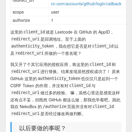
cn.com/accounts/github/login/callback
scope
user
authorize
1
这里的
就是 Leetcode 在 GitHub 的 AppID，
client_id
是回调地址。至于上面的
redirect_uri
，我在想它是否是对
以
authenticity_token
client_id
及
所做的一个签名呢？
redirect_uri
我又开了个其它应用的授权应用，将这里的
和
client_id
进行替换。结果发现居然授权成功了！ 原来
redirect_uri
GitHub 这里的
也仅仅只是起到一个
authenticity_token
CSRF Token 的作用，并没有对
与
client_id
做过多的校验。 嘛，虽然心里还是感觉这样
redirect_uri
还有点不妥，但既然 GitHub 都这么做，那我也学着吧。因此
我在 NekoBox 的
页面并没有对
/authorize
client_id
是否经过修改再做判断。
redirect_uri
以后要做的事呢？