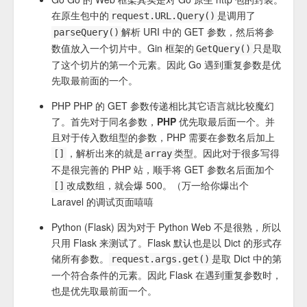
在原生包中的
是调用了
request.URL.Query()
解析 URI 中的 GET 参数，然后将参
parseQuery()
数值放入一个切片中。Gin 框架的
只是取
GetQuery()
了这个切片的第一个元素。因此 Go 遇到重复参数是优
先取最前面的一个。
PHP PHP 的 GET 参数传递相比其它语言就比较魔幻
了。首先对于同名参数，
PHP 优先取最后面一个
。并
且对于传入数组型的参数，PHP 需要在参数名后加上
，解析出来的就是
类型。因此对于很多写得
[]
array
不是很完善的 PHP 站，顺手将 GET 参数名后面加个
改成数组，就会爆 500。（万一给你爆出个
[]
Laravel 的调试页面嘻嘻
Python (Flask) 因为对于 Python Web 不是很熟，所以
只用 Flask 来测试了。Flask 默认也是以 Dict 的形式存
储所有参数。
是取 Dict 中的第
request.args.get()
一个符合条件的元素。因此 Flask 在遇到重复参数时，
也是优先取最前面一个。