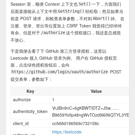
Session 里，顺便 Context 上下文也
一下，方面我们
Set()
后面直接能从上下文中用
轻松取；然后如果当
GetString()
前是 POST 请求，则检查表单参数，不对则
掉。 在
Abort()
注册、登录、登出等位置加上 CSRF Token 我觉得已经绰绰
有余。但是对于
这个授权接口，我还是总感觉
/authorize
不放心。
于是我便去看了下 GitHub 第三方登录授权，这里以
Leetcode 接入 GitHub 登录为例。 用户在 GitHub 授权页
面，点击绿色授权按钮后，会向
POST
https://github.com/login/oauth/authorize
提交表单，参数如下：
Key
Value
authorize
1
VrJiBn9nC+6gKBWTfDTZ+J5w……
authenticity_token
B9659Yofip48ngWvTOzd9l6If6QTYL3YEO
client_id
cc568d196569c732158c
https://leetcode-
redirect_uri