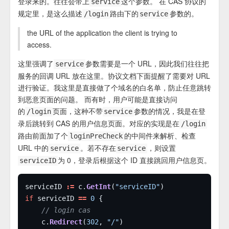
登录来的。往往会带上
这个参数。 在 CAS 协议的
service
规定里，是这么描述
路由下的
参数的。
/login
service
the URL of the application the client is trying to
access.
这里强调了
参数需要是一个 URL，因此我们往往把
service
服务的回调 URL 放在这里。协议文档下面提醒了需要对 URL
进行验证。我这里是直接做了个域名的白名单，防止任意跳转
到恶意页面的问题。 而有时，用户可能是直接访问
的
页面，这种不带
参数的情况，我是在登
/login
service
录后跳转到 CAS 的用户信息页面。对应的实现是在
/login
路由前面加了个
的中间件来解析、检查
loginPreCheck
URL 中的
。若不存在
，则设置
service
service
为 0，登录后根据这个 ID 直接跳回用户信息页。
serviceID
serviceID 
:=
 c.
GetInt
(
"serviceID"
if
 serviceID 
==
0
// login cas
	c.
Redirect
(
302
, 
"/"