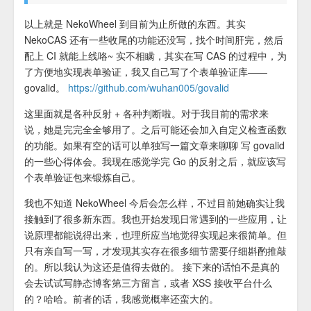
以上就是 NekoWheel 到目前为止所做的东西。其实
NekoCAS 还有一些收尾的功能还没写，找个时间肝完，然后
配上 CI 就能上线咯~ 实不相瞒，其实在写 CAS 的过程中，为
了方便地实现表单验证，我又自己写了个表单验证库——
govalid。
https://github.com/wuhan005/govalid
这里面就是各种反射 + 各种判断啦。对于我目前的需求来
说，她是完完全全够用了。之后可能还会加入自定义检查函数
的功能。如果有空的话可以单独写一篇文章来聊聊 写 govalid
的一些心得体会。我现在感觉学完 Go 的反射之后，就应该写
个表单验证包来锻炼自己。
我也不知道 NekoWheel 今后会怎么样，不过目前她确实让我
接触到了很多新东西。我也开始发现日常遇到的一些应用，让
说原理都能说得出来，也理所应当地觉得实现起来很简单。但
只有亲自写一写，才发现其实存在很多细节需要仔细斟酌推敲
的。所以我认为这还是值得去做的。 接下来的话怕不是真的
会去试试写静态博客第三方留言，或者 XSS 接收平台什么
的？哈哈。前者的话，我感觉概率还蛮大的。