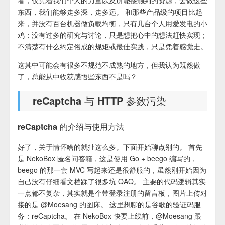
看，仅凭着我们个人的力量以及所能接触到的资源，去做这些
东西，我们能够走多深，走多远。 和那些产品级的项目比起
来，并没有百台机器做负载均衡，只有几台个人用爱发电的小
鸡；没有过多的研究与讨论，只是想把心中的想法赶快实现；
不清楚有什么约定俗成的规矩或最佳实践，只是凭着感觉走。
这其中可能会有很多不规范不成熟的地方，但我认为既然做
了，总能从中收获感悟些东西不是吗？
reCaptcha 与 HTTP 参数污染
reCaptcha 的介绍与使用方法
好了，关于情怀啥的就扯这么多。下面开始聊点别的。 首先
是 NekoBox 匿名问答箱，这是使用 Go + beego 编写的，
beego 的那一套 MVC 写起来还是很舒服的，虽然刚开始因为
自己没有仔细看文档踩了很多坑 QAQ。 主要的代码逻辑其实
一点都不复杂，其实就是个带登录注册的留言板，图片上传对
接的是 @Moesang 的图床。 这里想聊的是谷歌的验证码服
务：reCaptcha。 在 NekoBox 快要上线前，@Moesang 跟