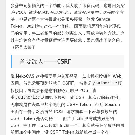
步骤中间新插入的一个功能，我大改了很多代码。这是因为
用
户 POST 请求登录
和
登录后 GET 请求登录页面
，这是两个方
法，但是这两个方法最后都是服务授权、签发 Service
Token、302 跳转这么一个流程。 因而我想尽可能的实现代
码的复用，将二者相同的部分剥离出来，写成单独的方法。这
其中难免会有些变量藕断丝连需要依赖，因此我改了挺久的。
（还是太菜了
首要敌人——
CSRF
像 NekoCAS 这种需要用户交互登录，点击授权按钮的 Web
应用。首先需要预防的就是 CSRF。 特别是
授
/authorize
权接口，可能会有恶意的服务让用户 POST 请
求
从而给予授权。防 CSRF 其实没啥新鲜的，
/authorize
无非就是在表单里加个随机的 CSRF Token，然后 Session
里面存一份，对所有的 POST 请求前验一下表单参数里的
CSRF Token 是否对得上。 但苦于 Gin 没有成熟好用的
CSRF 中间件，无奈只能自己写一个。其实就是在全局路由最
前面加个中间件，没 CSRF Token 就随机生成一个存