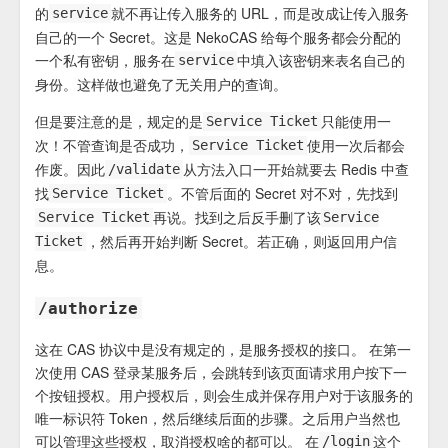
的
就不再让传入服务的 URL，而是改成让传入服务
service
自己的一个 Secret。这是 NekoCAS 给每个服务都会分配的
一个私有密钥，服务在
中填入该密钥来表名自己的
service
身份。这样做也避免了无关用户的查询。
但是要注意的是，规定的是
只能使用一
Service Ticket
次！不管查询是否成功，
使用一次后都会
Service Ticket
作废。因此
从方法入口一开始就要去 Redis 中查
/validate
找
。不管后面的 Secret 对不对，先找到
Service Ticket
再说。找到之后反手删了该
Service Ticket
Service
，然后再开始判断 Secret。若正确，则返回用户信
Ticket
息。
/authorize
这在 CAS 协议中是没有规定的，是服务授权的接口。 在第一
次使用 CAS 登录某服务后，会跳转到该页面请求用户按下一
个按钮授权。用户授权后，则会生成并保存用户对于该服务的
唯一标识符 Token，然后继续后面的步骤。之后用户当然也
可以管理这些授权，取消授权啥的都可以。 在
这个
/login