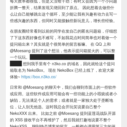
每天效率都很低，但是又没啥干劲；有时又会因为一个小问题
折腾一整天，结果发现又绕回到了原点。 因此想着去做些什
么让自己能够跳出这个循环，至少能让我有兴趣有动力去写一
些感兴趣的东西，但同时又能接触些新玩意儿，增长些经验。
在朋友圈经常看到以前的同学在发自己的匿名问题箱，仔细想
了下这东西好像也不难写，不如我花点时间简单也对着做一个
提问箱出来？其实就是个很简单的留言板嘛。 在 QQ 上和
@Moesang 提到了这个想法，他表示提问箱挺火的，可以整
一个玩玩。
（其实 @Moesang 很早以前就开始玩 popi 提问
箱了）
想到我手里有个 n3ko.co 的域名，因此就给这个提问
箱取名为 NekoBox。 现在 NekoBox 已经上线了，欢迎大家
体验~
https://box.n3ko.co/
日常和 @Moesang 的聊天中，我们会聊到市面上的一些软件
或应用。这些软件或应用可能会有一些功能上的小瑕疵或者小
缺陷，无法满足个人的需求；或者就是一家独大处于垄断地
位，让人别无他选。这时我总会开玩笑说要自己整个
NekoXXX 出来。 比如之前 @Moesang 提到蓝莲花战队开源
的 XSS 接收平台不再维护了，然后我就打趣地说要不整个
NekoXSS。 聊到静态博客的留言，一般都会调用第三方的评