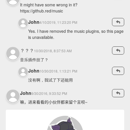
It might have some wrong in it?
https://github.red/music
John
4/10/2019, 11:23:20 PM
Yes. I have removed the music plugins, so this page
is unavailable.
？？？
10/30/2018, 8:37:53 AM
音乐插件挂了？
John
10/30/2018, 1:13:21 PM
没有啊，我试了下还能用
John
9/30/2016, 9:33:52 PM