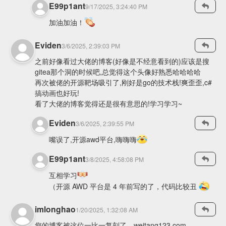
E99p1ant
9/17/2025, 3:24:40 PM
加油加油！
Eviden
3/6/2025, 2:39:03 PM
之前好像看过大佬的博客(好像是不经意看到的)应该是搜
gitea那个洞的时候吧,总觉得这个头像好熟悉哈哈哈哈
再次被佬的开源靶场吸引了,刚好是go的技术栈!爽歪歪,c#
搞动画也好玩!
看了大佬的博客觉得还是很有意思的!学习学习~
Eviden
3/6/2025, 2:39:55 PM
嘴误了,开源awd平台,嗨嗨嗨
E99p1ant
3/8/2025, 4:58:08 PM
互相学习
（开源 AWD 平台是 4 年前写的了，代码比较丑
imlonghao
1/20/2025, 1:32:08 AM
您的博客被这位一比一复刻了，weitang123.com