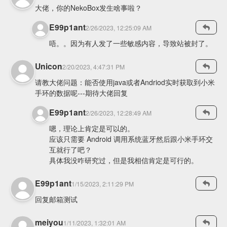
大佬，你的NekoBox发生啥事啦？
E99p1ant
2/26/2023, 12:25:09 AM
唔。。因为有人发了一些敏感内容，导致站被封了。
Unicon
2/20/2023, 4:47:31 PM
请教大佬问题：能否使用java或者Andriod实时获取到小米
手环的数据呢---期待大佬回复
E99p1ant
2/26/2023, 12:28:49 AM
嗯，理论上肯定是可以的。
应该只需要 Android 调用系统蓝牙然后跟小米手环交
互就行了吧？
具体我没咋研究过，但是我相信肯定是可行的。
E99p1ant
1/15/2023, 2:11:29 PM
回复邮箱测试
meiyou
1/11/2023, 1:32:01 AM