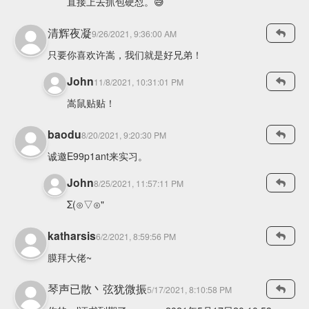
直接上去抓包硬怼。😅
清辉夜凝
9/26/2021, 9:36:00 AM
只要你喜欢许嵩，我们就是好兄弟！
John
11/8/2021, 10:31:01 PM
嵩鼠贴贴！
baodu
8/20/2021, 9:20:30 PM
诚邀E99p1ant来实习。
John
8/25/2021, 11:57:11 PM
Σ(⊙▽⊙"
katharsis
6/2/2021, 8:59:56 PM
膜拜大佬~
琴声已散丶弦犹微振
5/17/2021, 8:10:58 PM