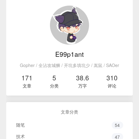
E99p1ant
Gopher / 全沾攻城狮 / 开坑多填坑少 / 嵩鼠 / SAOer
171
5
38.6
310
文章
分类
万字
评论
文章分类
随笔
54
技术
47