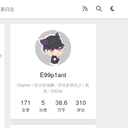
更新日志
E99p1ant
Gopher / 全沾攻城狮 / 开坑多填坑少 / 嵩
鼠 / SAOer
171
5
38.6
310
文章
分类
万字
评论