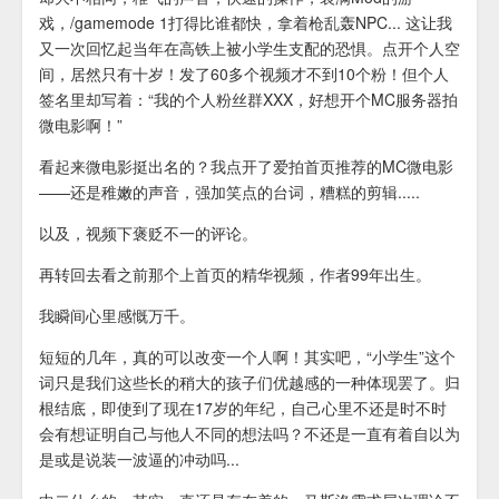
戏，/gamemode 1打得比谁都快，拿着枪乱轰NPC... 这让我
又一次回忆起当年在高铁上被小学生支配的恐惧。点开个人空
间，居然只有十岁！发了60多个视频才不到10个粉！但个人
签名里却写着：“我的个人粉丝群XXX，好想开个MC服务器拍
微电影啊！”
看起来微电影挺出名的？我点开了爱拍首页推荐的MC微电影
——还是稚嫩的声音，强加笑点的台词，糟糕的剪辑.....
以及，视频下褒贬不一的评论。
再转回去看之前那个上首页的精华视频，作者99年出生。
我瞬间心里感慨万千。
短短的几年，真的可以改变一个人啊！其实吧，“小学生”这个
词只是我们这些长的稍大的孩子们优越感的一种体现罢了。归
根结底，即使到了现在17岁的年纪，自己心里不还是时不时
会有想证明自己与他人不同的想法吗？不还是一直有着自以为
是或是说装一波逼的冲动吗...