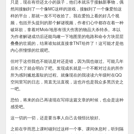
只是，现在有些还太小的孩子，他们本就乐于接触新事物，偶
然间接触到了一个像MC这样的游戏，接触到了一个像爱拍这
样的平台，那就一发不可收拾了。我在爱拍上看的好几个视
频，包括开头提到的那个解谜视频，作者们心中都存在着一种
破坏欲，拿着对Mob/地形有强大伤害的物品大杀特杀。本以
为作者解谜成功后还能鸟瞰一下地图里的电路和命令方块层层
叠叠的壮观的，结果谁知就直接拿TNT给炸了！这可能才是他
内心所憧憬的壮观吧。
但对于这些我也不能说是对还是错，因为我也做过。可能几年
后长大了就会明白了吧。发现成长就是一个不断对过去的所作
所为感到尴尬羞耻的过程。就像现在的我读读六年级时在QQ
空间里写的日志，简直无法直视，这也许也是我众多黑历史之
一吧。
恐怕，将来的自己再读现在写得这篇文章的时候，也会是这种
感受吧。
这一切的一切，还是要当事人自己去领悟比较好。
之前在学而思上课时碰到过这样一个事。课间休息时，听到隔