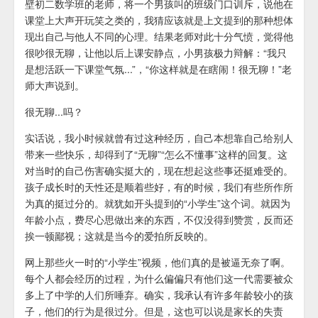
壁初二数学班的老师，将一个男孩叫的班级门口训斥，说他在
课堂上大声开玩笑之类的，我猜应该就是上文提到的那种想体
现出自己与他人不同的心理。结果老师对此十分气愤，觉得他
很吵很无聊，让他以后上课安静点，小男孩极力辩解：“我只
是想活跃一下课堂气氛...”，“你这样就是在瞎闹！很无聊！”老
师大声说到。
很无聊...吗？
实话说，我小时候就曾有过这种经历，自己本想靠自己给别人
带来一些快乐，却得到了“无聊”“怎么不懂事”这样的回复。这
对当时的自己伤害确实挺大的，现在想起这些事还挺难受的。
孩子成长时的天性还是顺着些好，有的时候，我们有些所作所
为真的挺过分的。就犹如开头提到的“小学生”这个词。就因为
年龄小点，费尽心思做出来的东西，不仅没得到赞赏，反而还
挨一顿鄙视；这就是当今的爱拍所反映的。
网上那些火一时的“小学生”视频，他们真的是被逼无奈了啊。
每个人都会经历的过程，为什么偏偏只有他们这一代需要被众
多上了中学的人们所唾弃。确实，我承认有许多年龄较小的孩
子，他们的行为是很过分。但是，这也可以说是家长的失责