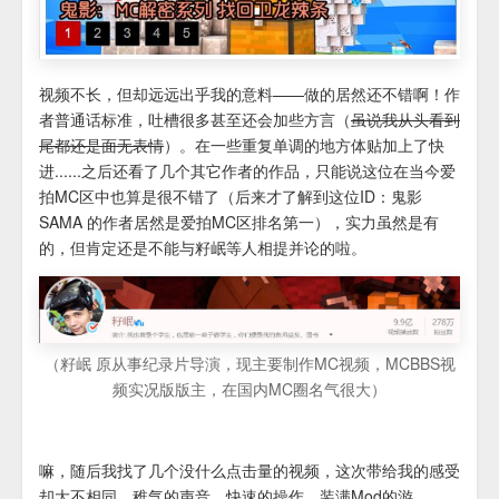
视频不长，但却远远出乎我的意料——
做的居然还不错啊！
作
者普通话标准，吐槽很多甚至还会加些方言（
虽说我从头看到
尾都还是面无表情
）。在一些重复单调的地方体贴加上了快
进......之后还看了几个其它作者的作品，只能说这位在当今爱
拍MC区中也算是很不错了（后来才了解到这位ID：鬼影
SAMA 的作者居然是爱拍MC区排名第一），实力虽然是有
的，但肯定还是不能与
籽岷
等人相提并论的啦。
（籽岷 原从事纪录片导演，现主要制作MC视频，MCBBS视
频实况版版主，在国内MC圈名气很大）
嘛，随后我找了几个没什么点击量的视频，这次带给我的感受
却大不相同，稚气的声音，快速的操作，装满Mod的游